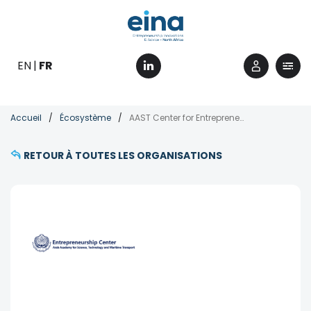
Aller
au
contenu
principal
EN
FR
Fil
Accueil
Écosystème
AAST Center for Entrepreneurship (AASTCE)
d'Ariane
RETOUR À TOUTES LES ORGANISATIONS